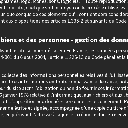
aphismes, logo, icônes, sons, logiciels… Toute reproduction, 
ts du site, quel que soit le moyen ou le procédé utilisé, est
 l’un quelconque de ces éléments qu’il contient sera consid
 aux dispositions des articles L.335-2 et suivants du Code d
 biens et des personnes - gestion des donn
utilisant le site susnommé : atem En France, les données per
2004-801 du 6 août 2004, l'article L. 226-13 du Code pénal et 
e collecte des informations personnelles relatives à l'utilisa
 fournit ces informations en toute connaissance de cause, n
lisateur du site atem l’obligation ou non de fournir ces infor
 6 janvier 1978 relative à l’informatique, aux fichiers et aux li
on et d’opposition aux données personnelles le concernant. 
mande écrite et signée, accompagnée d’une copie du titre d’id
ce, en précisant l’adresse à laquelle la réponse doit être envo